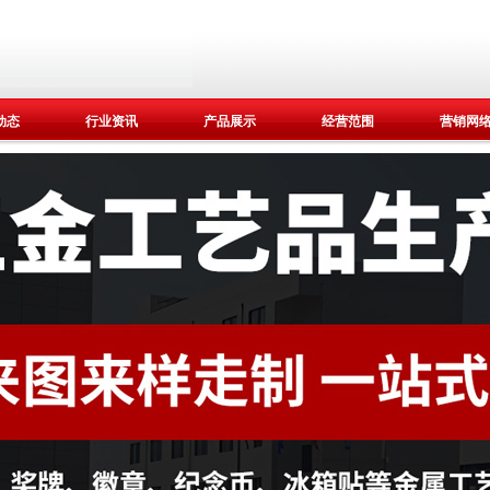
动态
行业资讯
产品展示
经营范围
营销网